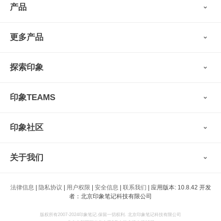
产品
印象笔记
更多产品
会员权益
免费下载
Verse
®
印象笔记·剪藏
探索印象
印象图记
轻记
最新动态
墨笔
印象TEAMS
用户故事
扫描宝
使用技巧
印象时间
功能亮点
视频教程
收藏家
印象社区
申请试用
帮助支持
印象录音机
识堂
认证咨询顾问
小程序
智能硬件
关于我们
印象大使
开发者
公司愿景
法律信息
|
隐私协议
|
用户权限
|
安全信息
|
联系我们
| 应用版本: 10.8.42 开发
印象生态
者：北京印象笔记科技有限公司
新闻动态
加入我们
版权所有2007-2024印象笔记.保留一切权利. 北京印象笔记科技有限公司