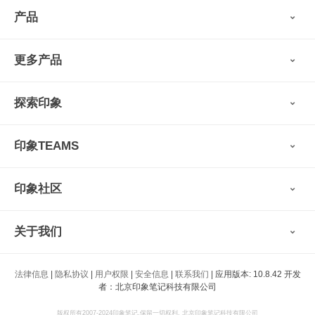
产品
印象笔记
更多产品
会员权益
免费下载
Verse
®
印象笔记·剪藏
探索印象
印象图记
轻记
最新动态
墨笔
印象TEAMS
用户故事
扫描宝
使用技巧
印象时间
功能亮点
视频教程
收藏家
印象社区
申请试用
帮助支持
印象录音机
识堂
认证咨询顾问
小程序
智能硬件
关于我们
印象大使
开发者
公司愿景
法律信息
|
隐私协议
|
用户权限
|
安全信息
|
联系我们
| 应用版本: 10.8.42 开发
印象生态
者：北京印象笔记科技有限公司
新闻动态
加入我们
版权所有2007-2024印象笔记.保留一切权利. 北京印象笔记科技有限公司